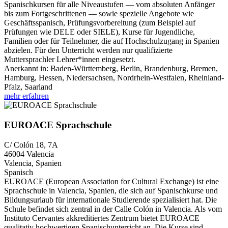
Spanischkursen für alle Niveaustufen — vom absoluten Anfänger
bis zum Fortgeschrittenen — sowie spezielle Angebote wie
Geschäftsspanisch, Prüfungsvorbereitung (zum Beispiel auf
Prüfungen wie DELE oder SIELE), Kurse für Jugendliche,
Familien oder für Teilnehmer, die auf Hochschulzugang in Spanien
abzielen. Für den Unterricht werden nur qualifizierte
Muttersprachler Lehrer*innen eingesetzt.
Anerkannt in:
Baden-Württemberg, Berlin, Brandenburg, Bremen,
Hamburg, Hessen, Niedersachsen, Nordrhein-Westfalen, Rheinland-
Pfalz, Saarland
mehr erfahren
EUROACE Sprachschule
C/ Colón 18, 7A
46004
Valencia
Valencia, Spanien
Spanisch
EUROACE (European Association for Cultural Exchange) ist eine
Sprachschule in Valencia, Spanien, die sich auf Spanischkurse und
Bildungsurlaub für internationale Studierende spezialisiert hat. Die
Schule befindet sich zentral in der Calle Colón in Valencia. Als vom
Instituto Cervantes akkreditiertes Zentrum bietet EUROACE
qualitativ hochwertigen Spanischunterricht an. Die Kurse sind