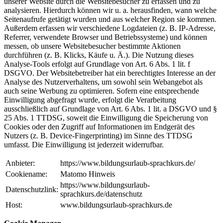
unserer Website durch die Websitebesucher zu erfassen und zu
analysieren. Hierdurch können wir u. a. herausfinden, wann welche
Seitenaufrufe getätigt wurden und aus welcher Region sie kommen.
Außerdem erfassen wir verschiedene Logdateien (z. B. IP-Adresse,
Referrer, verwendete Browser und Betriebssysteme) und können
messen, ob unsere Websitebesucher bestimmte Aktionen
durchführen (z. B. Klicks, Käufe u. Ä.). Die Nutzung dieses
Analyse-Tools erfolgt auf Grundlage von Art. 6 Abs. 1 lit. f
DSGVO. Der Websitebetreiber hat ein berechtigtes Interesse an der
Analyse des Nutzerverhaltens, um sowohl sein Webangebot als
auch seine Werbung zu optimieren. Sofern eine entsprechende
Einwilligung abgefragt wurde, erfolgt die Verarbeitung
ausschließlich auf Grundlage von Art. 6 Abs. 1 lit. a DSGVO und §
25 Abs. 1 TTDSG, soweit die Einwilligung die Speicherung von
Cookies oder den Zugriff auf Informationen im Endgerät des
Nutzers (z. B. Device-Fingerprinting) im Sinne des TTDSG
umfasst. Die Einwilligung ist jederzeit widerrufbar.
Anbieter:
https://www.bildungsurlaub-sprachkurs.de/
Cookiename:
Matomo Hinweis
https://www.bildungsurlaub-
Datenschutzlink:
sprachkurs.de/datenschutz
Host:
www.bildungsurlaub-sprachkurs.de