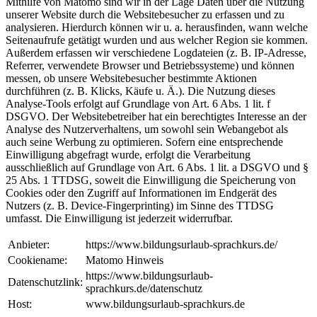
Mithilfe von Matomo sind wir in der Lage Daten über die Nutzung
unserer Website durch die Websitebesucher zu erfassen und zu
analysieren. Hierdurch können wir u. a. herausfinden, wann welche
Seitenaufrufe getätigt wurden und aus welcher Region sie kommen.
Außerdem erfassen wir verschiedene Logdateien (z. B. IP-Adresse,
Referrer, verwendete Browser und Betriebssysteme) und können
messen, ob unsere Websitebesucher bestimmte Aktionen
durchführen (z. B. Klicks, Käufe u. Ä.). Die Nutzung dieses
Analyse-Tools erfolgt auf Grundlage von Art. 6 Abs. 1 lit. f
DSGVO. Der Websitebetreiber hat ein berechtigtes Interesse an der
Analyse des Nutzerverhaltens, um sowohl sein Webangebot als
auch seine Werbung zu optimieren. Sofern eine entsprechende
Einwilligung abgefragt wurde, erfolgt die Verarbeitung
ausschließlich auf Grundlage von Art. 6 Abs. 1 lit. a DSGVO und §
25 Abs. 1 TTDSG, soweit die Einwilligung die Speicherung von
Cookies oder den Zugriff auf Informationen im Endgerät des
Nutzers (z. B. Device-Fingerprinting) im Sinne des TTDSG
umfasst. Die Einwilligung ist jederzeit widerrufbar.
Anbieter:
https://www.bildungsurlaub-sprachkurs.de/
Cookiename:
Matomo Hinweis
https://www.bildungsurlaub-
Datenschutzlink:
sprachkurs.de/datenschutz
Host:
www.bildungsurlaub-sprachkurs.de