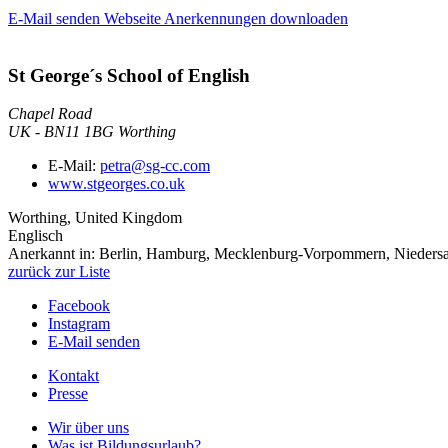
E-Mail senden
Webseite
Anerkennungen downloaden
St George´s School of English
Chapel Road
UK
-
BN11 1BG
Worthing
E-Mail:
petra@sg-cc.com
www.stgeorges.co.uk
Worthing, United Kingdom
Englisch
Anerkannt in:
Berlin, Hamburg, Mecklenburg-Vorpommern, Niedersach
zurück zur Liste
Facebook
Instagram
E-Mail senden
Kontakt
Presse
Wir über uns
Was ist Bildungsurlaub?