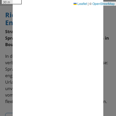
30 m
Leaflet
|
©
OpenStreetMap
Richard Language College
England Bournemouth
Strand, Meer und hochwertige Englisch
Sprachkurse bieten Ihnen ein ideales Lernklima in
Bournemouth.
In dem wunderschönen Küstenort Bournemouth
verbringen Sie einen Bildungsurlaub der Extraklasse:
Sprachkurse von höchster Qualität, freundliche,
engagierte Kursleiter und eine wohltuende
Urlaubsatmosphäre garantieren einen
unvergesslichen Sprachaufenthalt. Profitieren Sie
vom breiten Spektrum an Kursangeboten, die sich
flexibel an Sie und Ihre persönlichen Ziele anpassen.