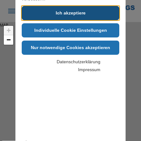
Skip to main navigation
Zum Hauptinhalt springen
Skip to page footer
Ich akzeptiere
MAP
+
Individuelle Cookie Einstellungen
−
Nur notwendige Cookies akzeptieren
Datenschutzerklärung
Impressum