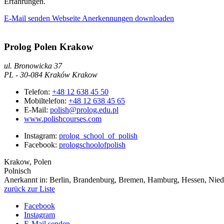
Erfahrungen.
E-Mail senden
Webseite
Anerkennungen downloaden
Prolog Polen Krakow
ul. Bronowicka 37
PL
-
30-084 Kraków
Krakow
Telefon:
+48 12 638 45 50
Mobiltelefon:
+48 12 638 45 65
E-Mail:
polish@prolog.edu.pl
www.polishcourses.com
Instagram:
prolog_school_of_polish
Facebook:
prologschoolofpolish
Krakow, Polen
Polnisch
Anerkannt in:
Berlin, Brandenburg, Bremen, Hamburg, Hessen, Nieder
zurück zur Liste
Facebook
Instagram
E-Mail senden