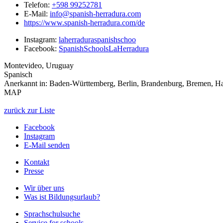
Telefon:
+598 99252781
E-Mail:
info@spanish-herradura.com
https://www.spanish-herradura.com/de
Instagram:
laherraduraspanishschoo
Facebook:
SpanishSchoolsLaHerradura
Montevideo, Uruguay
Spanisch
Anerkannt in:
Baden-Württemberg, Berlin, Brandenburg, Bremen, Ham
MAP
zurück zur Liste
Facebook
Instagram
E-Mail senden
Kontakt
Presse
Wir über uns
Was ist Bildungsurlaub?
Sprachschulsuche
Service for schools