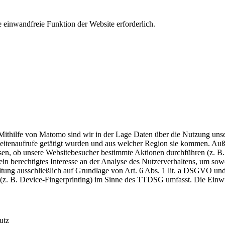
 einwandfreie Funktion der Website erforderlich.
thilfe von Matomo sind wir in der Lage Daten über die Nutzung unser
Seitenaufrufe getätigt wurden und aus welcher Region sie kommen. Auß
n, ob unsere Websitebesucher bestimmte Aktionen durchführen (z. B. K
ein berechtigtes Interesse an der Analyse des Nutzerverhaltens, um so
beitung ausschließlich auf Grundlage von Art. 6 Abs. 1 lit. a DSGVO 
(z. B. Device-Fingerprinting) im Sinne des TTDSG umfasst. Die Einwill
utz