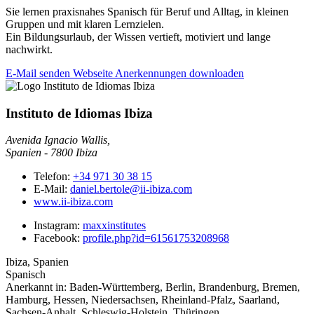
Sie lernen praxisnahes Spanisch für Beruf und Alltag, in kleinen
Gruppen und mit klaren Lernzielen.
Ein Bildungsurlaub, der Wissen vertieft, motiviert und lange
nachwirkt.
E-Mail senden
Webseite
Anerkennungen downloaden
Instituto de Idiomas Ibiza
Avenida Ignacio Wallis,
Spanien
-
7800
Ibiza
Telefon:
+34 971 30 38 15
E-Mail:
daniel.bertole@ii-ibiza.com
www.ii-ibiza.com
Instagram:
maxxinstitutes
Facebook:
profile.php?id=61561753208968
Ibiza, Spanien
Spanisch
Anerkannt in:
Baden-Württemberg, Berlin, Brandenburg, Bremen,
Hamburg, Hessen, Niedersachsen, Rheinland-Pfalz, Saarland,
Sachsen-Anhalt, Schleswig-Holstein, Thüringen