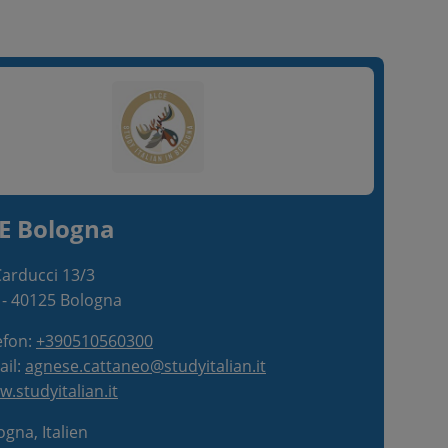
E Bologna
Carducci 13/3
-
40125
Bologna
efon:
+390510560300
ail:
agnese.cattaneo@studyitalian.it
.studyitalian.it
gna, Italien