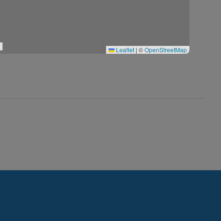
Leaflet
|
©
OpenStreetMap