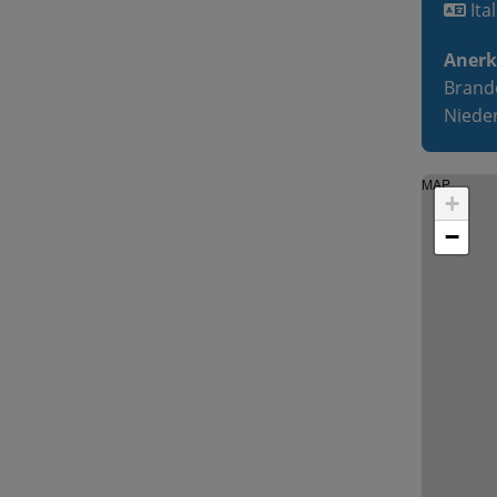
Ita
Anerk
Brand
Nieder
MAP
+
−